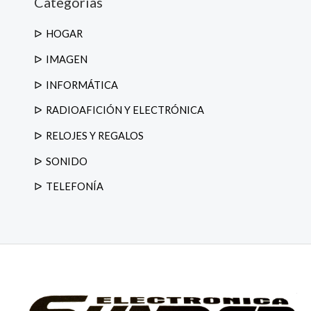
Categorias
e
p
r
o
HOGAR
d
u
IMAGEN
c
t
o
INFORMÁTICA
s
RADIOAFICIÓN Y ELECTRÓNICA
RELOJES Y REGALOS
SONIDO
TELEFONÍA