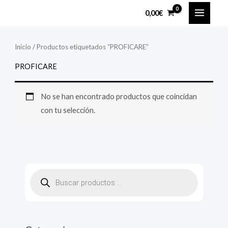
Ir
MAIN
0,00
€
al
MENU
contenido
Inicio
/ Productos etiquetados “PROFICARE”
PROFICARE
No se han encontrado productos que coincidan
con tu selección.
B
ú
s
q
u
e
d
a
d