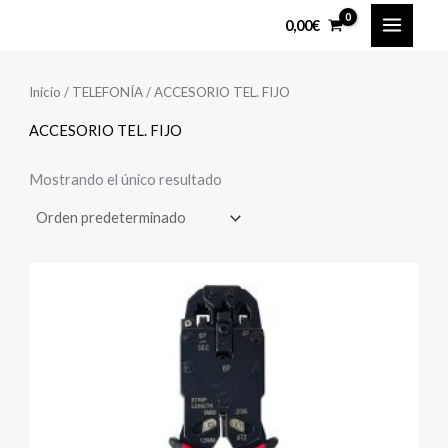
Ir
MAIN
P
P
0,00
€
al
r
r
MENU
contenido
e
e
Inicio
/
TELEFONÍA
/ ACCESORIO TEL. FIJO
c
c
ACCESORIO TEL. FIJO
i
i
o
o
Mostrando el único resultado
m
m
í
á
n
x
i
i
m
m
o
o