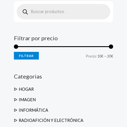
B
ú
s
q
u
e
d
a
d
Filtrar por precio
e
p
r
o
d
FILTRAR
Precio:
10€
—
20€
u
c
t
o
s
Categorias
HOGAR
IMAGEN
INFORMÁTICA
RADIOAFICIÓN Y ELECTRÓNICA