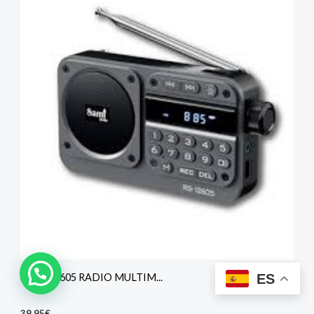
1
SAMI 12605 RADIO MULTIM...
ES
39,95
€