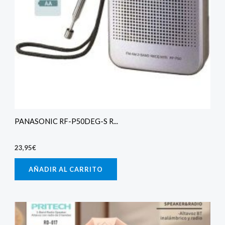
PANASONIC RF-P50DEG-S R...
23,95
€
AÑADIR AL CARRITO