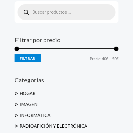
B
ú
s
q
u
e
d
a
d
Filtrar por precio
e
p
r
o
d
FILTRAR
Precio:
40€
—
50€
u
c
t
o
s
Categorias
HOGAR
IMAGEN
INFORMÁTICA
RADIOAFICIÓN Y ELECTRÓNICA