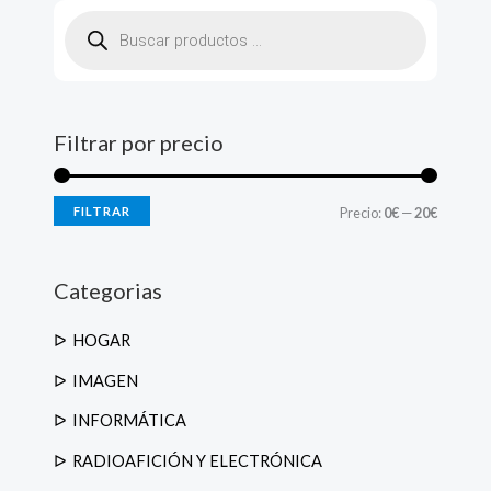
B
ú
s
q
u
e
d
a
d
Filtrar por precio
e
p
r
o
d
FILTRAR
Precio:
0€
—
20€
u
c
t
o
s
Categorias
HOGAR
IMAGEN
INFORMÁTICA
RADIOAFICIÓN Y ELECTRÓNICA