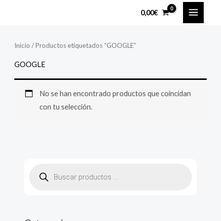
Ir
MAIN
0,00
€
al
MENU
contenido
Inicio
/ Productos etiquetados “GOOGLE”
GOOGLE
No se han encontrado productos que coincidan
con tu selección.
B
ú
s
q
u
e
d
a
d