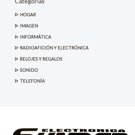
Categorias
e
p
r
o
HOGAR
d
u
IMAGEN
c
t
o
INFORMÁTICA
s
RADIOAFICIÓN Y ELECTRÓNICA
RELOJES Y REGALOS
SONIDO
TELEFONÍA