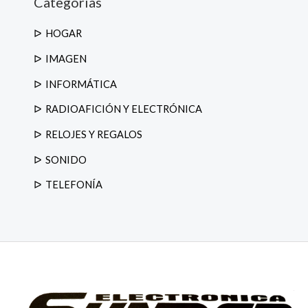
Categorias
e
p
r
o
HOGAR
d
u
IMAGEN
c
t
o
INFORMÁTICA
s
RADIOAFICIÓN Y ELECTRÓNICA
RELOJES Y REGALOS
SONIDO
TELEFONÍA