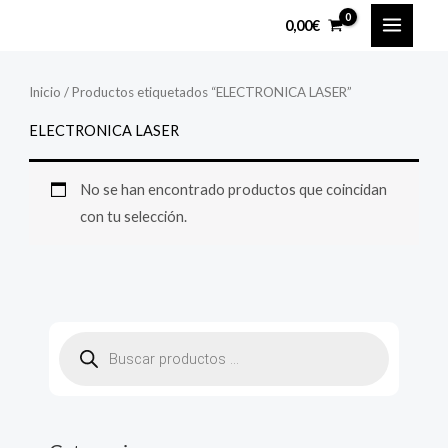
Ir
MAIN
0,00
€
al
MENU
contenido
Inicio
/ Productos etiquetados “ELECTRONICA LASER”
ELECTRONICA LASER
No se han encontrado productos que coincidan
con tu selección.
B
ú
s
q
u
e
d
a
d