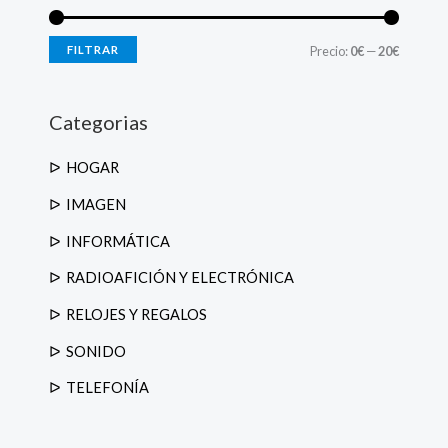
p
r
o
d
FILTRAR
Precio:
0€
—
20€
u
c
t
o
s
Categorias
HOGAR
IMAGEN
INFORMÁTICA
RADIOAFICIÓN Y ELECTRÓNICA
RELOJES Y REGALOS
SONIDO
TELEFONÍA