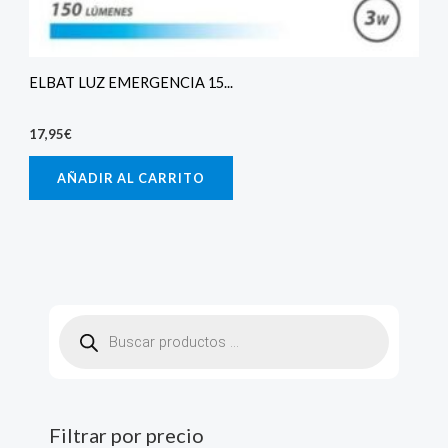
ELBAT LUZ EMERGENCIA 15...
17,95
€
AÑADIR AL CARRITO
B
ú
s
q
u
e
d
a
d
Filtrar por precio
e