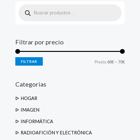
B
ú
s
q
u
e
d
a
d
Filtrar por precio
e
p
r
o
d
FILTRAR
Precio:
60€
—
70€
u
c
t
o
s
Categorias
HOGAR
IMAGEN
INFORMÁTICA
RADIOAFICIÓN Y ELECTRÓNICA