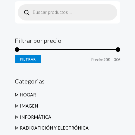
B
ú
s
q
u
e
d
a
d
Filtrar por precio
e
p
r
o
d
FILTRAR
Precio:
20€
—
30€
u
c
t
o
s
Categorias
HOGAR
IMAGEN
INFORMÁTICA
RADIOAFICIÓN Y ELECTRÓNICA