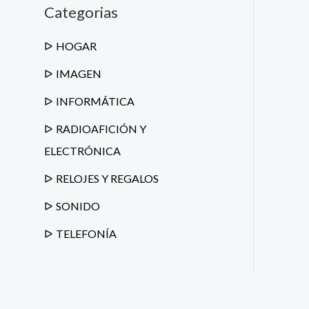
a
Categorias
d
e
p
r
HOGAR
o
d
IMAGEN
u
c
t
INFORMÁTICA
o
s
RADIOAFICIÓN Y
ELECTRÓNICA
RELOJES Y REGALOS
SONIDO
TELEFONÍA