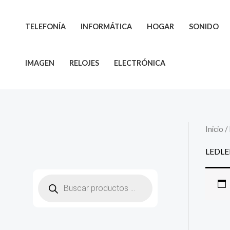
Ir
al
TELEFONÍA
INFORMÁTICA
HOGAR
SONIDO
contenido
IMAGEN
RELOJES
ELECTRÓNICA
Inicio
/
LEDLE
B
ú
s
q
u
e
d