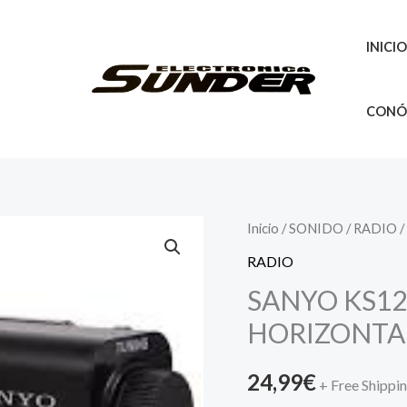
INICI
CONÓ
SANYO
Inicio
/
SONIDO
/
RADIO
/
KS124
RADIO
NEGRA
SANYO KS12
RADIO
HORIZONTA
HORIZONTAL
cantidad
24,99
€
+ Free Shippi