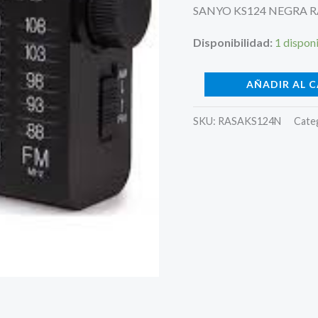
SANYO KS124 NEGRA 
Disponibilidad:
1 dispon
AÑADIR AL 
SKU:
RASAKS124N
Cate