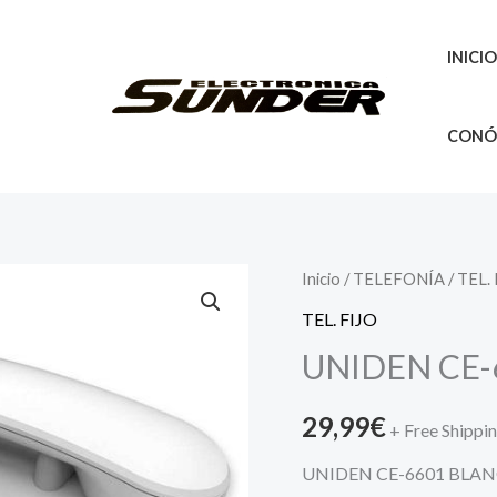
INICI
CONÓ
UNIDEN
Inicio
/
TELEFONÍA
/
TEL.
CE-
TEL. FIJO
6601
UNIDEN CE
BLANCO
TELEFONO
29,99
€
+ Free Shippi
cantidad
UNIDEN CE-6601 BLA