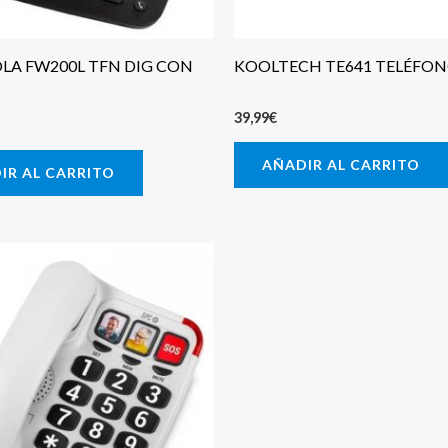
A FW200L TFN DIG CON
KOOLTECH TE641 TELÉFON
39,99
€
AÑADIR AL CARRITO
IR AL CARRITO