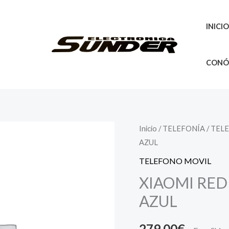
INICI
CONÓ
Inicio
/
TELEFONÍA
/
TEL
AZUL
TELEFONO MOVIL
XIAOMI RED
AZUL
279,00
€