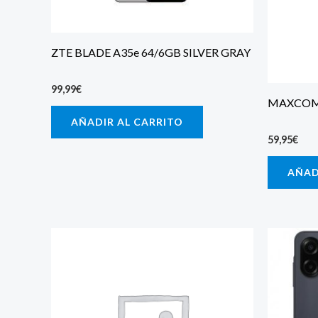
ZTE BLADE A35e 64/6GB SILVER GRAY
99,99
€
MAXCOM
AÑADIR AL CARRITO
59,95
€
AÑAD