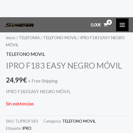
Ir
MAI
0,00
€
al
ME
contenido
Inicio
/
TELEFONÍA
/
TELEFONO MOVIL
/ IPRO F183 EASY NEGRO
MÓVIL
TELEFONO MOVIL
IPRO F183 EASY NEGRO MÓVIL
24,99
€
+ Free Shipping
IPRO F183 EASY NEGRO MÓVIL
Sin existencias
SKU:
TLIPROF183
Categoría:
TELEFONO MOVIL
Etiqueta:
IPRO