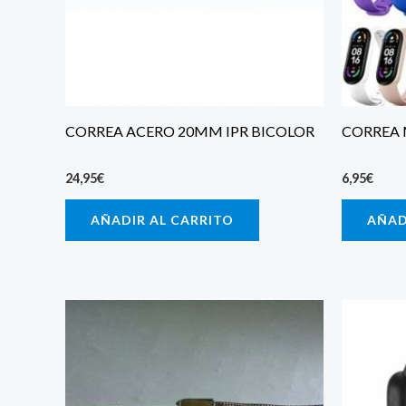
CORREA ACERO 20MM IPR BICOLOR
CORREA 
24,95
€
6,95
€
AÑADIR AL CARRITO
AÑAD