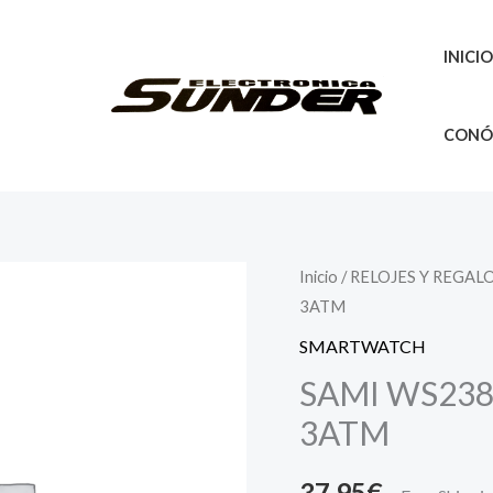
INICI
CONÓ
SAMI
Inicio
/
RELOJES Y REGAL
3ATM
WS2386GR
RUNNING
SMARTWATCH
8
SAMI WS238
PRO
3ATM
3ATM
cantidad
37,95
€