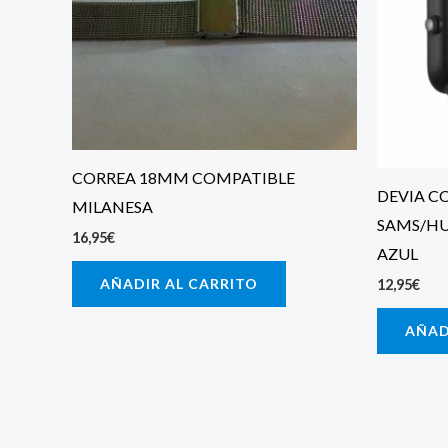
CORREA 18MM COMPATIBLE
DEVIA CO
MILANESA
SAMS/H
16,95
€
AZUL
AÑADIR AL CARRITO
12,95
€
AÑAD