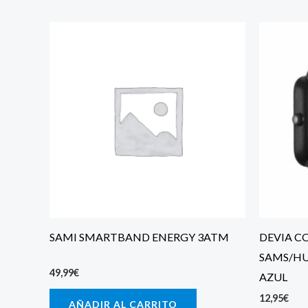
SAMI SMARTBAND ENERGY 3ATM
DEVIA CO
SAMS/H
49,99
€
AZUL
12,95
€
AÑADIR AL CARRITO