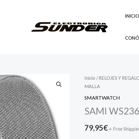
INICI
CONÓ
Inicio
/
RELOJES Y REGAL
MALLA
SMARTWATCH
SAMI WS236
79,95
€
+ Free Shippi