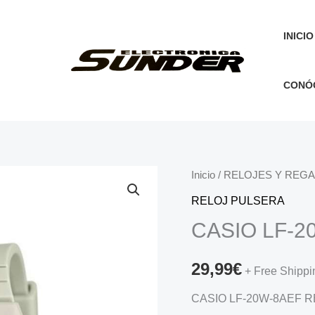
INICIO
CONÓ
Inicio
/
RELOJES Y REG
RELOJ PULSERA
CASIO LF-2
29,99
€
+ Free Shippi
CASIO LF-20W-8AEF R