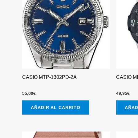
CASIO MTP-1302PD-2A
CASIO M
55,00
€
49,95
€
AÑADIR AL CARRITO
AÑAD