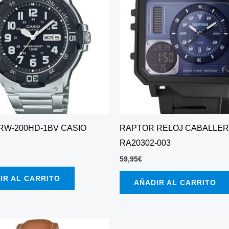
RW-200HD-1BV CASIO
RAPTOR RELOJ CABALLE
RA20302-003
59,95
€
IR AL CARRITO
AÑADIR AL CARRITO