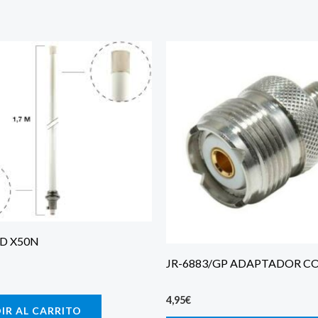
D X50N
JR-6883/GP ADAPTADOR C
4,95
€
IR AL CARRITO