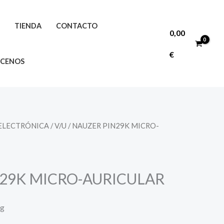
O
TIENDA
CONTACTO
0,00
€
CENOS
 ELECTRÓNICA
/
V/U
/ NAUZER PIN29K MICRO-
29K MICRO-AURICULAR
ng