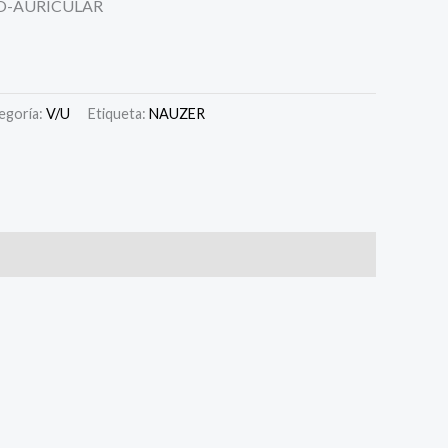
O-AURICULAR
egoría:
V/U
Etiqueta:
NAUZER