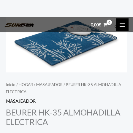
Ir
MAI
0,00
€
al
ME
contenido
Inicio
/
HOGAR
/
MASAJEADOR
/ BEURER HK-35 ALMOHADILLA
ELECTRICA
MASAJEADOR
BEURER HK-35 ALMOHADILLA
ELECTRICA