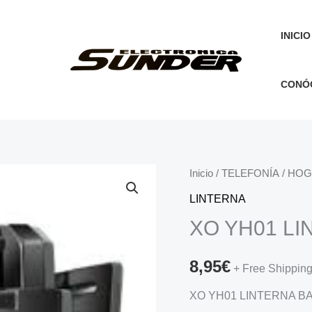
INICIO
CONÓ
Inicio
/
TELEFONÍA
/
HOG
LINTERNA
XO YH01 LI
8,95
€
+ Free Shippin
XO YH01 LINTERNA B