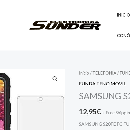
INICI
CONÓ
Inicio
/
TELEFONÍA
/
FUN
FUNDA TFNO MOVIL
SAMSUNG S
12,95
€
+ Free Shippi
SAMSUNG S20FE FC F