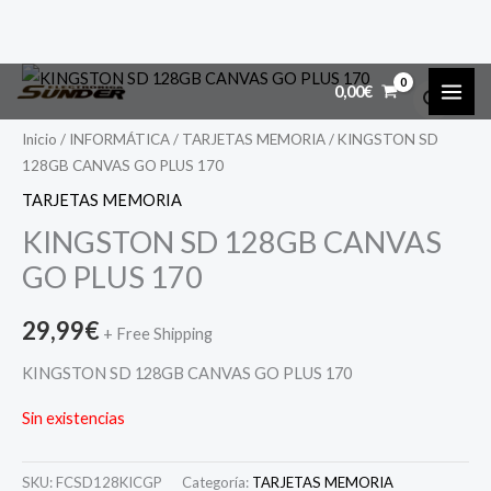
Ir
MAI
0,00
€
al
ME
contenido
Inicio
/
INFORMÁTICA
/
TARJETAS MEMORIA
/ KINGSTON SD
128GB CANVAS GO PLUS 170
TARJETAS MEMORIA
KINGSTON SD 128GB CANVAS
GO PLUS 170
29,99
€
+ Free Shipping
KINGSTON SD 128GB CANVAS GO PLUS 170
Sin existencias
SKU:
FCSD128KICGP
Categoría:
TARJETAS MEMORIA