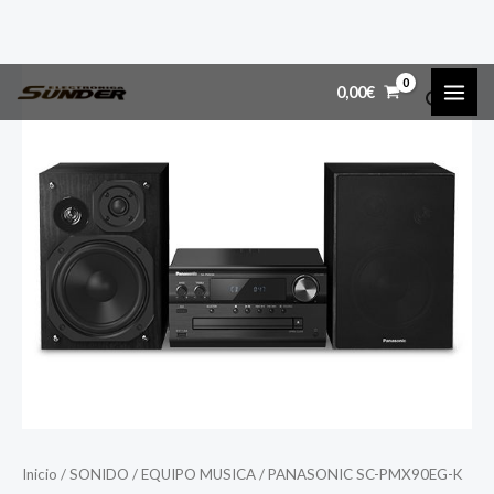
Ir
MAI
0,00
€
al
ME
contenido
Inicio
/
SONIDO
/
EQUIPO MUSICA
/ PANASONIC SC-PMX90EG-K