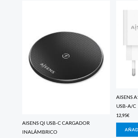
AISENS A
USB-A/C
12,95
€
AISENS QI USB-C CARGADOR
AÑAD
INALÁMBRICO