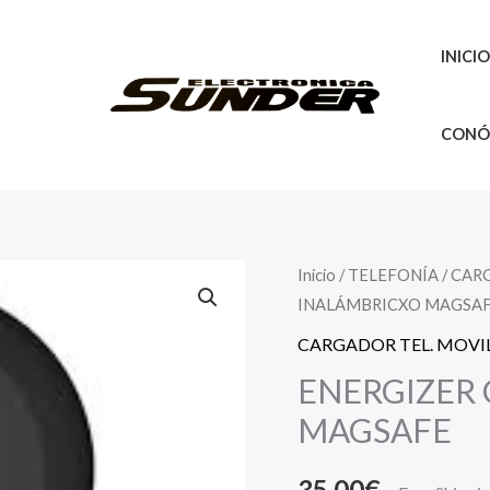
INICI
CONÓ
Inicio
/
TELEFONÍA
/
CARG
INALÁMBRICXO MAGSA
CARGADOR TEL. MOVI
ENERGIZER
MAGSAFE
35,00
€