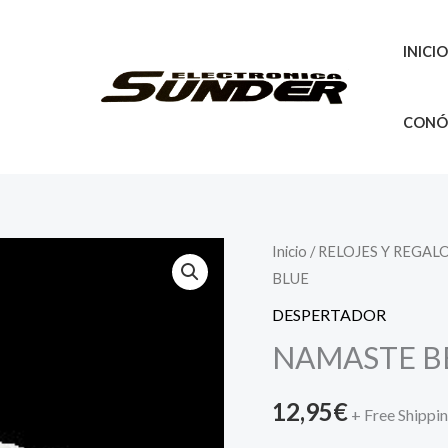
INICI
CONÓ
NAMASTE
Inicio
/
RELOJES Y REGAL
BLUE
BB540B-
SP.06
DESPERTADOR
DEEP
NAMASTE BB
BLUE
cantidad
12,95
€
+ Free Shippi