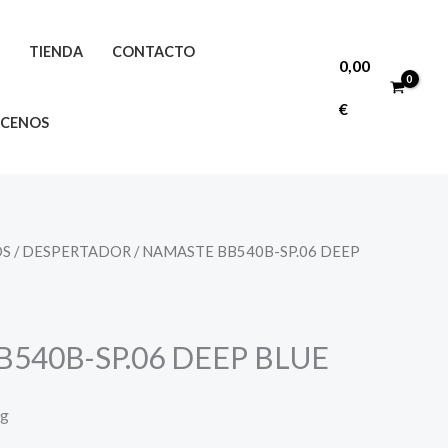
O
TIENDA
CONTACTO
0,00
€
CENOS
OS
/
DESPERTADOR
/ NAMASTE BB540B-SP.06 DEEP
540B-SP.06 DEEP BLUE
ng