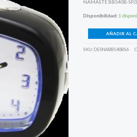
NAMASTE BB540B-SP.0
Disponibilidad:
1 dispon
AÑADIR AL 
SKU:
DESNABB540BS6
C