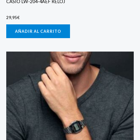
CASIO LW-204-4AEF RELOJ
29,95
€
AÑADIR AL CARRITO