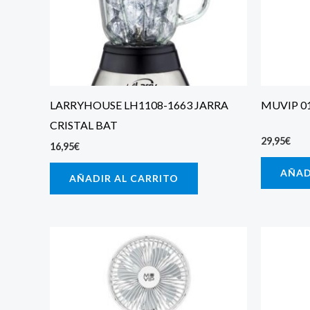
LARRYHOUSE LH1108-1663 JARRA
MUVIP 0
CRISTAL BAT
29,95
€
16,95
€
AÑAD
AÑADIR AL CARRITO