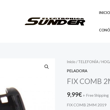
INICI
CONÓ
Inicio
/
TELEFONÍA
/
HOG
PELADORA
FIX COMB 2
9,99
€
+ Free Shipping
FIX COMB 2MM 2019