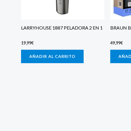
LARRYHOUSE 1887 PELADORA 2 EN 1
BRAUN B
19,99
€
49,99
€
AÑADIR AL CARRITO
AÑAD