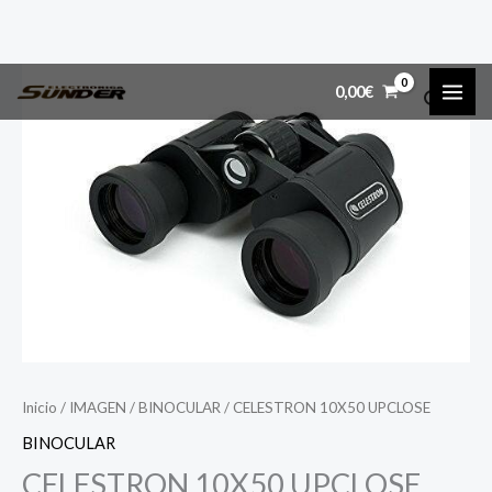
Ir
CELESTRON
MAI
0,00
€
al
10X50
ME
contenido
UPCLOSE
cantidad
Inicio
/
IMAGEN
/
BINOCULAR
/ CELESTRON 10X50 UPCLOSE
BINOCULAR
CELESTRON 10X50 UPCLOSE