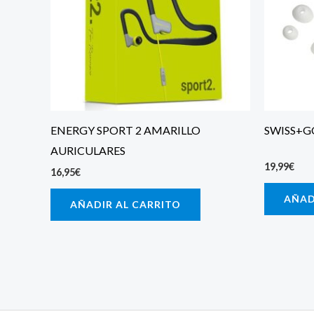
ENERGY SPORT 2 AMARILLO
SWISS+GO
AURICULARES
19,99
€
16,95
€
AÑAD
AÑADIR AL CARRITO