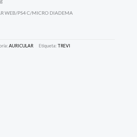
ng
AR WEB/PS4 C/MICRO DIADEMA
oría:
AURICULAR
Etiqueta:
TREVI