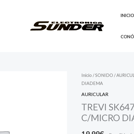
INICI
CONÓ
Inicio
/
SONIDO
/
AURICU
DIADEMA
AURICULAR
TREVI SK64
C/MICRO D
19,99
€