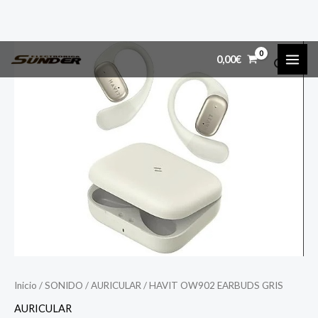
Ir
MAI
0,00
€
al
ME
contenido
Inicio
/
SONIDO
/
AURICULAR
/ HAVIT OW902 EARBUDS GRIS
AURICULAR