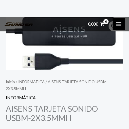
Ir
AISENS
MAI
0,00
€
al
TARJETA
ME
contenido
SONIDO
USBM-
2X3.5MMH
cantidad
Inicio
/
INFORMÁTICA
/ AISENS TARJETA SONIDO USBM-
2X3.5MMH
INFORMÁTICA
AISENS TARJETA SONIDO
USBM-2X3.5MMH