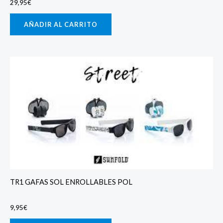
29,95
€
AÑADIR AL CARRITO
TR1 GAFAS SOL ENROLLABLES POL
9,95
€